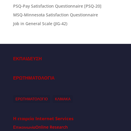
PSQ-Pay Satisfaction Questionnaire [PSQ-20]
MSQ-Minnesota Satisfaction Questionnaire
Job in General Scale (JIG-42)
ΕΚΠΑΙΔΕΥΣΗ
ΕΡΩΤΗΜΑΤΟΛΟΓΙΑ
ΕΡΩΤΗΜΑΤΟΛΟΓΙΟ
ΚΛΙΜΑΚΑ
Η εταιρεία
Internet Services
Επικοινωνία
Online Research