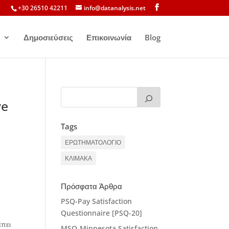
+30 26510 42211
info@datanalysis.net
Δημοσιεύσεις
Επικοινωνία
Blog
ve
Tags
ΕΡΩΤΗΜΑΤΟΛΟΓΙΟ
ΚΛΙΜΑΚΑ
Πρόσφατα Άρθρα
PSQ-Pay Satisfaction
Questionnaire [PSQ-20]
έπει
MSQ-Minnesota Satisfaction