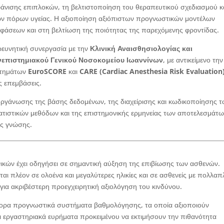
μφάνισης επιπλοκών, τη βελτιστοποίηση του θεραπευτικού σχεδιασμού κ
μων πόρων υγείας. Η αξιοποίηση αξιόπιστων προγνωστικών μοντέλων
φάσεων και στη βελτίωση της ποιότητας της παρεχόμενης φροντίδας.
ρευνητική συνεργασία με την
Κλινική Αναισθησιολογίας και
ανεπιστημιακού Γενικού Νοσοκομείου Ιωαννίνων
, με αντικείμενο την
στημάτων
EuroSCORE
και
CARE (Cardiac Anesthesia Risk Evaluation
ς επεμβάσεις.
οργάνωσης της βάσης δεδομένων, της διαχείρισης και κωδικοποίησης 
ατιστικών μεθόδων και της επιστημονικής ερμηνείας των αποτελεσμάτω
ής γνώσης.
ικών έχει οδηγήσει σε σημαντική αύξηση της επιβίωσης των ασθενών.
ι πλέον σε ολοένα και μεγαλύτερες ηλικίες και σε ασθενείς με πολλαπ
για ακριβέστερη προεγχειρητική αξιολόγηση του κινδύνου.
άφορα προγνωστικά συστήματα βαθμολόγησης, τα οποία αξιοποιούν
αι εργαστηριακά ευρήματα προκειμένου να εκτιμήσουν την πιθανότητα