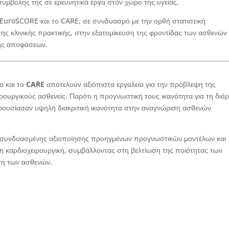
υμβολής της σε ερευνητικά έργα στον χώρο της υγείας.
EuroSCORE και το CARE, σε συνδυασμό με την ορθή στατιστική
ης κλινικής πρακτικής, στην εξατομίκευση της φροντίδας των ασθενών 
ης αποφάσεων.
ο και το
CARE
αποτελούν αξιόπιστα εργαλεία για την πρόβλεψη της
ρουργικούς ασθενείς. Παρότι η προγνωστική τους ικανότητα για τη διάρ
αρουσίασαν υψηλή διακριτική ικανότητα στην αναγνώριση ασθενών
ς συνδυασμένης αξιοποίησης προηγμένων προγνωστικών μοντέλων και
η καρδιοχειρουργική, συμβάλλοντας στη βελτίωση της ποιότητας των
ιση των ασθενών.