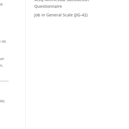
αι
Questionnaire
Job in General Scale (JIG-42)
)
σε
των
ν,
λές