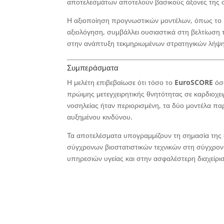
αποτελεσμάτων αποτελούν βασικούς άξονες της σ
Η αξιοποίηση προγνωστικών μοντέλων, όπως το 
αξιολόγηση, συμβάλλει ουσιαστικά στη βελτίωση τ
στην ανάπτυξη τεκμηριωμένων στρατηγικών λήψ
Συμπεράσματα
Η μελέτη επιβεβαίωσε ότι τόσο το
EuroSCORE
όσ
πρώιμης μετεγχειρητικής θνητότητας σε καρδιοχει
νοσηλείας ήταν περιορισμένη, τα δύο μοντέλα π
αυξημένου κινδύνου.
Τα αποτελέσματα υπογραμμίζουν τη σημασία τη
σύγχρονων βιοστατιστικών τεχνικών στη σύγχρον
υπηρεσιών υγείας και στην ασφαλέστερη διαχείρ