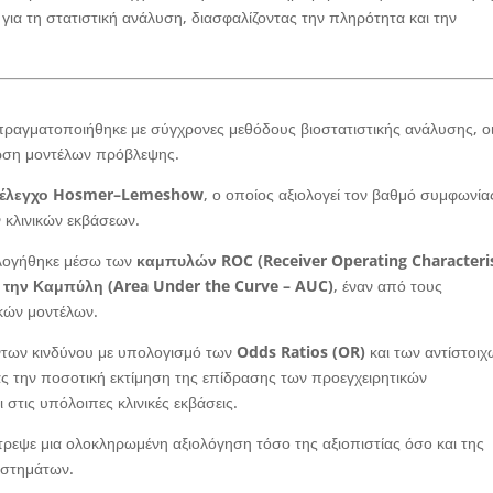
για τη στατιστική ανάλυση, διασφαλίζοντας την πληρότητα και την
ραγματοποιήθηκε με σύγχρονες μεθόδους βιοστατιστικής ανάλυσης, ο
ρωση μοντέλων πρόβλεψης.
έλεγχο Hosmer–Lemeshow
, ο οποίος αξιολογεί τον βαθμό συμφωνία
 κλινικών εκβάσεων.
ολογήθηκε μέσω των
καμπυλών ROC (Receiver Operating Characteris
την Καμπύλη (Area Under the Curve – AUC)
, έναν από τους
κών μοντέλων.
των κινδύνου με υπολογισμό των
Odds Ratios (OR)
και των αντίστοιχ
ας την ποσοτική εκτίμηση της επίδρασης των προεγχειρητικών
 στις υπόλοιπες κλινικές εκβάσεις.
ρεψε μια ολοκληρωμένη αξιολόγηση τόσο της αξιοπιστίας όσο και της
υστημάτων.