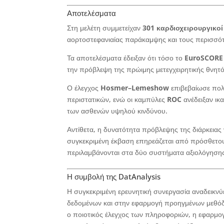
Αποτελέσματα
Στη μελέτη συμμετείχαν
301 καρδιοχειρουργικοί
αορτοστεφανιαίας παράκαμψης και τους περισσότε
Τα αποτελέσματα έδειξαν ότι τόσο το
EuroSCORE
την πρόβλεψη της πρώιμης μετεγχειρητικής θνητό
Ο έλεγχος
Hosmer–Lemeshow
επιβεβαίωσε πολ
περιστατικών, ενώ οι καμπύλες
ROC
ανέδειξαν ικ
των ασθενών υψηλού κινδύνου.
Αντίθετα, η δυνατότητα πρόβλεψης της διάρκειας
συγκεκριμένη έκβαση επηρεάζεται από πρόσθετου
περιλαμβάνονται στα δύο συστήματα αξιολόγηση
Η συμβολή της DatAnalysis
Η συγκεκριμένη ερευνητική συνεργασία αναδεικνύε
δεδομένων και στην εφαρμογή προηγμένων μεθόδ
ο ποιοτικός έλεγχος των πληροφοριών, η εφαρμο