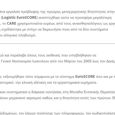
ένα εργαλεία πρόβλεψης της πρώιμης μετεγχειρητικής θνητότητας στην
 (
Logistic EuroSCORE
) αναπτύχθηκε ώστε να προσφέρει μεγαλύτερη
α, το
CARE
χρησιμοποιείται ευρέως από τους αναισθησιολόγους ως εργ
η σχεδιάστηκε με στόχο να διερευνήσει ποιο από τα δύο συστήματα
ν ελληνικό πληθυσμό.
μό και περιέλαβε όλους τους ασθενείς που υποβλήθηκαν σε
 Γενικό Νοσοκομείο Ιωαννίνων από τον Μάρτιο του 2005 έως τον Δεκέ
νής ταξινομήθηκε τόσο σύμφωνα με το σύστημα
EuroSCORE
όσο και με 
ιστορικό, την κλινική εξέταση και τα εργαστηριακά ευρήματα.
αν συστηματικά η διάρκεια νοσηλείας στη Μονάδα Εντατικής Θεραπεία
αμένου μηχανικού αερισμού καθώς και η θνητότητα εντός των πρώτων 3
 δεδομένων, τον έλεγχο ποιότητας των πληροφοριών, την κωδικοποίησ