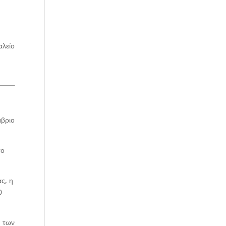
αλείο
μβριο
το
ς, η
0
η των