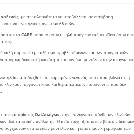
 ασθενείς
, με την πλειονότητα να υποβάλλεται σε επέμβαση
ρους να είναι ηλικίας άνω των 65 ετών.
όσο και το
CARE
παρουσίασαν υψηλή προγνωστική ακρίβεια όσον αφ
τητας.
ύ καλή συμφωνία μεταξύ των προβλεπόμενων και των πραγματικών
ανοποιητική διακριτική ικανότητα και των δύο μοντέλων στην αναγνώρισ
 νοσηλείας αποδείχθηκε περιορισμένη, γεγονός που υποδηλώνει ότι η
ς κλινικούς, οργανωτικούς και θεραπευτικούς παράγοντες που δεν
ς.
ι την εμπειρία της
DatAnalysis
στην επεξεργασία σύνθετων κλινικών
ων βιοστατιστικής ανάλυσης. Η ανάπτυξη αξιόπιστων βάσεων δεδομέ
γή σύγχρονων στατιστικών μοντέλων και η επιστημονική ερμηνεία των