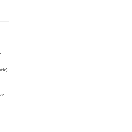
ι
ς
tic)
ων