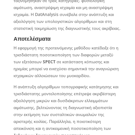
ταξινομήθηκαν σε τρεις κατηγορίες: φυσιολογική
αιμάτωση, αναστρέψιμη ισχαιμία και μη αναστρέψιμη
ισχαιμία. Η DatAnalysis συνέβαλε στην ανάπτυξη και
αξιολόγηση των υπολογιστικών αλγορίθμων και στη
στατιστική τεκμηρίωση της διαγνωστικής τους ακρίβειας.
Αποτελέσματα
Η εφαρμογή της προτεινόμενης μεθόδου κατέδειξε ότι η
τρισδιάστατη ποσοτικοποίηση των διαφορών μεταξύ
των εξετάσεων
SPECT
σε κατάσταση κόπωσης και
ηρεμίας μπορεί να ενισχύσει σημαντικά την αναγνώριση
ισχαιμικών αλλοιώσεων του μυοκαρδίου.
Η ανάπτυξη αλγορίθμων τοπογραφικής κατάτμησης και
τρισδιάστατης μοντελοποίησης επέτρεψε ακριβέστερη
αξιολόγηση μικρών και δυσδιάκριτων ελλειμμάτων
αιμάτωσης, βελτιώνοντας τη διαγνωστική αξιοπιστία
στην εκτίμηση των συσταλτικών ανωμαλιών της
αριστερής κοιλίας. Παράλληλα, η ποιοτικότερη
απεικόνιση και η αντικειμενική ποσοτικοποίηση των