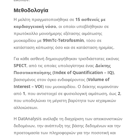
Μεθοδολογία
Η μελέτη πραγματοποιήθηκε σε
15 ασθενείς με
καρδιαγγειακή νόσο
, οι οποίοι υποβλήθηκαν σε
πρωτόκολλο μονοήμερης εξέτασης αιμάτωσης
μυοκαρδίου με
99mTc-Tetrofosmin
, τόσο σε
κατάσταση κόπωσης όσο και σε κατάσταση ηρεμίας.
Για κάθε ασθενή δημιουργήθηκαν τρισδιάστατες εικόνες
SPECT
, από τις οποίες υπολογίστηκε ένας
Δείκτης
Ποσοτικοποίησης (Index of Quantification – IQ)
,
βασισμένος στον όγκο ενδιαφέροντος (
Volume of
Interest – VOI
) του μυοκαρδίου. Ο δείκτης κυμαινόταν
από
1
, που αντιστοιχεί σε φυσιολογική αιμάτωση, έως
2
,
που υποδηλώνει τη μέγιστη βαρύτητα των ισχαιμικών
αλλοιώσεων.
Η DatAnalysis ανέλαβε τη διαχείριση των απεικονιστικών
δεδομένων, την ανάπτυξη της βάσης δεδομένων και την
προετοιμασία των πληροφοριών για την ποσοτική και