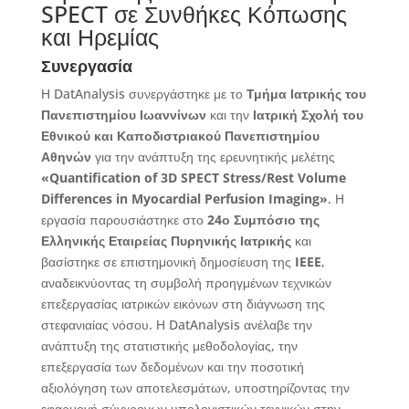
SPECT σε Συνθήκες Κόπωσης
και Ηρεμίας
Συνεργασία
Η DatAnalysis συνεργάστηκε με το
Τμήμα Ιατρικής του
Πανεπιστημίου Ιωαννίνων
και την
Ιατρική Σχολή του
Εθνικού και Καποδιστριακού Πανεπιστημίου
Αθηνών
για την ανάπτυξη της ερευνητικής μελέτης
«Quantification of 3D SPECT Stress/Rest Volume
Differences in Myocardial Perfusion Imaging»
. Η
εργασία παρουσιάστηκε στο
24ο Συμπόσιο της
Ελληνικής Εταιρείας Πυρηνικής Ιατρικής
και
βασίστηκε σε επιστημονική δημοσίευση της
IEEE
,
αναδεικνύοντας τη συμβολή προηγμένων τεχνικών
επεξεργασίας ιατρικών εικόνων στη διάγνωση της
στεφανιαίας νόσου. Η DatAnalysis ανέλαβε την
ανάπτυξη της στατιστικής μεθοδολογίας, την
επεξεργασία των δεδομένων και την ποσοτική
αξιολόγηση των αποτελεσμάτων, υποστηρίζοντας την
εφαρμογή σύγχρονων υπολογιστικών τεχνικών στην