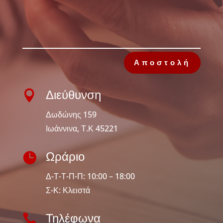
Αποστολή

Διεύθυνση
Δωδώνης 159
Ιωάννινα, Τ.Κ 45221

Ωράριο
Δ-Τ-Τ-Π-Π: 10:00 – 18:00
Σ-Κ: Κλειστά

Τηλέφωνα