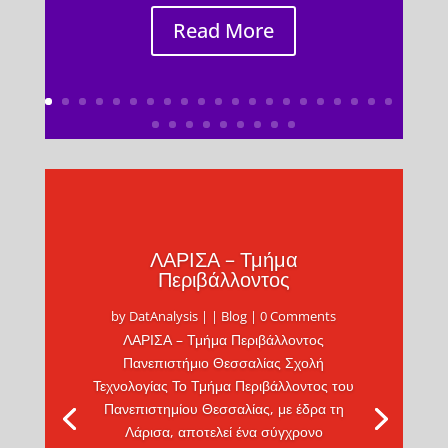
Read More
ΛΑΡΙΣΑ – Τμήμα
Περιβάλλοντος
by
DatAnalysis
|
|
Blog
| 0 Comments
ΛΑΡΙΣΑ – Τμήμα Περιβάλλοντος
Πανεπιστήμιο Θεσσαλίας Σχολή
Τεχνολογίας Το Τμήμα Περιβάλλοντος του
Πανεπιστημίου Θεσσαλίας, με έδρα τη
Λάρισα, αποτελεί ένα σύγχρονο