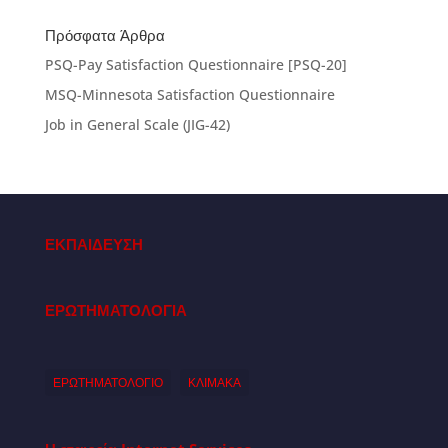
Πρόσφατα Άρθρα
PSQ-Pay Satisfaction Questionnaire [PSQ-20]
MSQ-Minnesota Satisfaction Questionnaire
Job in General Scale (JIG-42)
ΕΚΠΑΙΔΕΥΣΗ
ΕΡΩΤΗΜΑΤΟΛΟΓΙΑ
ΕΡΩΤΗΜΑΤΟΛΟΓΙΟ
ΚΛΙΜΑΚΑ