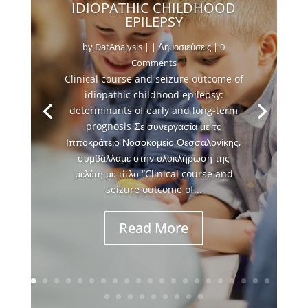
IDIOPATHIC CHILDHOOD
EPILEPSY
by
DatAnalysis
|
|
Δημοσιεύσεις
| 0
Comments
Clinical course and seizure outcome of
idiopathic childhood epilepsy:
determinants of early and long-term
prognosis Σε συνεργασία με το
Ιπποκράτειο Νοσοκομείο Θεσσαλονίκης,
συμβάλλαμε στην ολοκλήρωση της
μελέτη με τίτλο “Clinical course and
seizure outcome of...
Read More