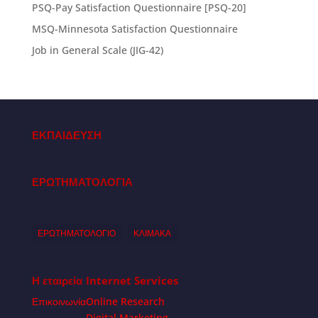
PSQ-Pay Satisfaction Questionnaire [PSQ-20]
MSQ-Minnesota Satisfaction Questionnaire
Job in General Scale (JIG-42)
ΕΚΠΑΙΔΕΥΣΗ
ΕΡΩΤΗΜΑΤΟΛΟΓΙΑ
ΕΡΩΤΗΜΑΤΟΛΟΓΙΟ
ΚΛΙΜΑΚΑ
Η εταιρεία
Internet Services
Επικοινωνία
Online Research
Digital Marketing