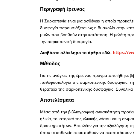
Περιγραφή έρευνας
Η Σαρκοπενία είναι μια ασθένεια η οποία προκαλ
δυσφαγία παρουσιάζεται ως η δυσκολία στην κατά
μυών που βοηθούν στην κατάποση. Η μελέτη πραγ
την σαρκοπενική δυσφαγία.
Διαβάστε ολόκληρο το άρθρο εδώ:
https://w
Μέθοδος
Για τις ανάγκες της έρευνας πραγματοποιήθηκε β
παθοφυσιολογία της σαρκοπενικής δυσφαγίας, την
θεραπεία της σαρκοπενικής δυσφαγίας. Συνολικά 
Αποτελέσματα
Μέσα από την βιβλιογραφική ανασκόπηση προέκυ
ηλικία, το ιστορικό της κλινικής νόσου και η σ
δραστηριοτήτων. Επιπλέον για την αξιολόγηση τ
όπου οι ασθενείς προσπαθούν να περπατήσουν χ