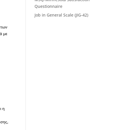
Questionnaire
Job in General Scale (JIG-42)
 των
ά με
ι η
ησης,