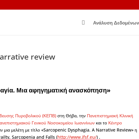

Ανάλυση Δεδομένων
arrative review
αγία. Μια αφηγηματική ανασκόπηση»
ιδευσης Πυροβολικού (ΚΕΠΒ)
στη Θήβα, την
Πανεπιστημιακή Κλινική
Πανεπιστημιακού Γενικού Νοσοκομείου Ιωαννίνων
και το
Κέντρο
 μια μελέτη με τίτλο «Sarcopenic Dysphagia. A Narrative Review» η
ailty, Sarcopenia and Falls (
http://www.jfsf.eu/
) .