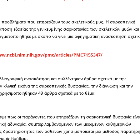
εί προβλήματα που επηρεάζουν τους σκελετικούς μυς. Η σαρκοπενική
ποση εξαιτίας της γενικευμένης σαρκοπενίας των σκελετικών μυών και
ματοποιήθηκε με σκοπό να γίνει μια αφηγηματική ανασκόπηση σχετικ
ww.ncbi.nlm.nih.gov/pmc/articles/PMC7155347/
ιβλιογραφική ανασκόπηση και συλλέχτηκαν άρθρα σχετικά με την
 κλινική εικόνα της σαρκοπενικής δυσφαγίας, την διάγνωση και την
χρησιμοποιήθηκαν 49 άρθρα σχετικά με το θέμα.
ψε πως οι παράγοντες που επηρεάζουν τη σαρκοπενική δυσφαγία είνα
ωματική αδυναμία, συμπεριλαμβανομένων των μειωμένων καθημερινών
ης δραστηριότητας των ασθενών χρησιμοποιείται μια μέθοδος παρατήρ
ωρίς βοήθεια
.