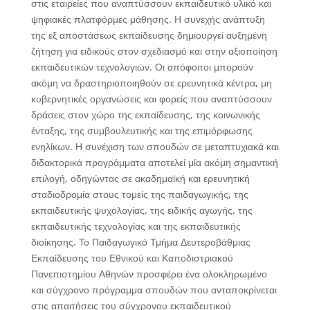
στις εταιρείες που αναπτύσσουν εκπαιδευτικό υλικό και
ψηφιακές πλατφόρμες μάθησης. Η συνεχής ανάπτυξη
της εξ αποστάσεως εκπαίδευσης δημιουργεί αυξημένη
ζήτηση για ειδικούς στον σχεδιασμό και στην αξιοποίηση
εκπαιδευτικών τεχνολογιών. Οι απόφοιτοι μπορούν
ακόμη να δραστηριοποιηθούν σε ερευνητικά κέντρα, μη
κυβερνητικές οργανώσεις και φορείς που αναπτύσσουν
δράσεις στον χώρο της εκπαίδευσης, της κοινωνικής
ένταξης, της συμβουλευτικής και της επιμόρφωσης
ενηλίκων. Η συνέχιση των σπουδών σε μεταπτυχιακά και
διδακτορικά προγράμματα αποτελεί μία ακόμη σημαντική
επιλογή, οδηγώντας σε ακαδημαϊκή και ερευνητική
σταδιοδρομία στους τομείς της παιδαγωγικής, της
εκπαιδευτικής ψυχολογίας, της ειδικής αγωγής, της
εκπαιδευτικής τεχνολογίας και της εκπαιδευτικής
διοίκησης. Το Παιδαγωγικό Τμήμα Δευτεροβάθμιας
Εκπαίδευσης του Εθνικού και Καποδιστριακού
Πανεπιστημίου Αθηνών προσφέρει ένα ολοκληρωμένο
και σύγχρονο πρόγραμμα σπουδών που ανταποκρίνεται
στις απαιτήσεις του σύγχρονου εκπαιδευτικού