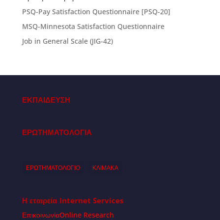
PSQ-Pay Satisfaction Questionnaire [PSQ-20]
MSQ-Minnesota Satisfaction Questionnaire
Job in General Scale (JIG-42)
ΕΚΠΑΙΔΕΥΣΗ
ΕΡΩΤΗΜΑΤΟΛΟΓΙΑ
ΕΡΩΤΗΜΑΤΟΛΟΓΙΟ
ΚΛΙΜΑΚΑ
Η εταιρεία
Internet Services
Επικοινωνία
Online Research