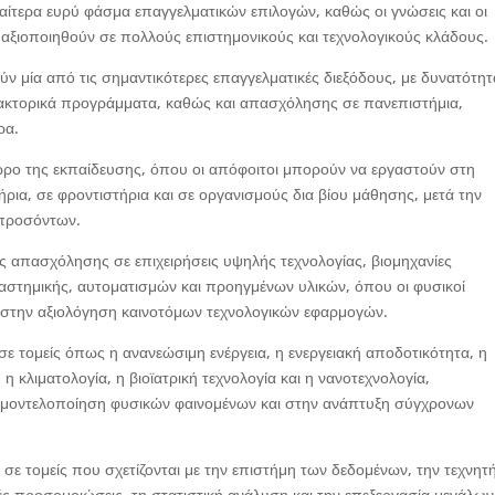
ιαίτερα ευρύ φάσμα επαγγελματικών επιλογών, καθώς οι γνώσεις και οι
αξιοποιηθούν σε πολλούς επιστημονικούς και τεχνολογικούς κλάδους.
ύν μία από τις σημαντικότερες επαγγελματικές διεξόδους, με δυνατότητ
δακτορικά προγράμματα, καθώς και απασχόλησης σε πανεπιστήμια,
ρα.
ρο της εκπαίδευσης, όπου οι απόφοιτοι μπορούν να εργαστούν στη
ήρια, σε φροντιστήρια και σε οργανισμούς δια βίου μάθησης, μετά την
προσόντων.
ς απασχόλησης σε επιχειρήσεις υψηλής τεχνολογίας, βιομηχανίες
διαστημικής, αυτοματισμών και προηγμένων υλικών, όπου οι φυσικοί
 στην αξιολόγηση καινοτόμων τεχνολογικών εφαρμογών.
ε τομείς όπως η ανανεώσιμη ενέργεια, η ενεργειακή αποδοτικότητα, η
 κλιματολογία, η βιοϊατρική τεχνολογία και η νανοτεχνολογία,
τη μοντελοποίηση φυσικών φαινομένων και στην ανάπτυξη σύγχρονων
 σε τομείς που σχετίζονται με την επιστήμη των δεδομένων, την τεχνητ
ές προσομοιώσεις, τη στατιστική ανάλυση και την επεξεργασία μεγάλων