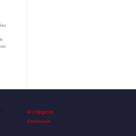
δου
ει
που
Η εταιρεία
Α
Επικοινωνία