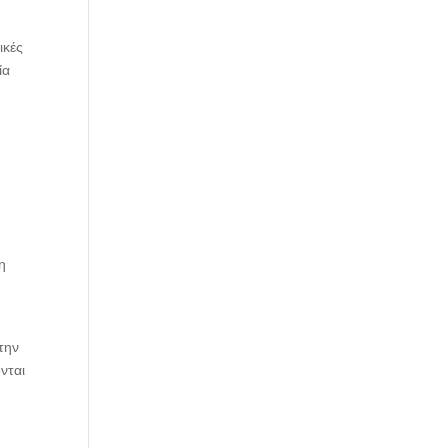
ικές
ία
η
την
νται