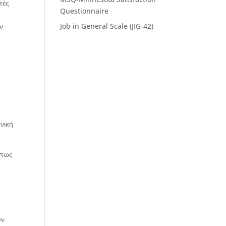
τές
Questionnaire
ν
Job in General Scale (JIG-42)
νική
όπως
υν