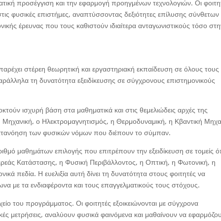
ατική προσέγγιση και την εφαρμογή προηγμένων τεχνολογιών. Οι φοιτη
τις φυσικές επιστήμες, αναπτύσσοντας δεξιότητες επίλυσης σύνθετων
ικής έρευνας που τους καθιστούν ιδιαίτερα ανταγωνιστικούς τόσο στη
παρέχει στέρεη θεωρητική και εργαστηριακή εκπαίδευση σε όλους τους
ράλληλα τη δυνατότητα εξειδίκευσης σε σύγχρονους επιστημονικούς
κτούν ισχυρή βάση στα μαθηματικά και στις θεμελιώδεις αρχές της
ή Μηχανική, ο Ηλεκτρομαγνητισμός, η Θερμοδυναμική, η Κβαντική Μηχα
κατανόηση των φυσικών νόμων που διέπουν το σύμπαν.
ριθμό μαθημάτων επιλογής που επιτρέπουν την εξειδίκευση σε τομείς 
ερεάς Κατάστασης, η Φυσική Περιβάλλοντος, η Οπτική, η Φωτονική, η
ικά πεδία. Η ευελιξία αυτή δίνει τη δυνατότητα στους φοιτητές να
α με τα ενδιαφέροντα και τους επαγγελματικούς τους στόχους.
χείο του προγράμματος. Οι φοιτητές εξοικειώνονται με σύγχρονα
κές μετρήσεις, αναλύουν φυσικά φαινόμενα και μαθαίνουν να εφαρμόζο