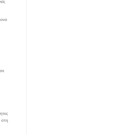
είς
ρονο
 σε
ητες
 στη