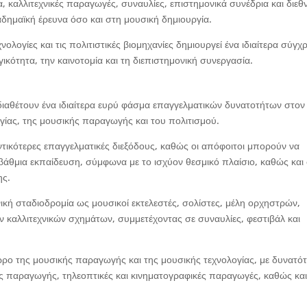
, καλλιτεχνικές παραγωγές, συναυλίες, επιστημονικά συνέδρια και διεθν
δημαϊκή έρευνα όσο και στη μουσική δημιουργία.
ολογίες και τις πολιτιστικές βιομηχανίες δημιουργεί ένα ιδιαίτερα σύγχ
ικότητα, την καινοτομία και τη διεπιστημονική συνεργασία.
αθέτουν ένα ιδιαίτερα ευρύ φάσμα επαγγελματικών δυνατοτήτων στον
ργίας, της μουσικής παραγωγής και του πολιτισμού.
ντικότερες επαγγελματικές διεξόδους, καθώς οι απόφοιτοι μπορούν να
άθμια εκπαίδευση, σύμφωνα με το ισχύον θεσμικό πλαίσιο, καθώς και
ης.
κή σταδιοδρομία ως μουσικοί εκτελεστές, σολίστες, μέλη ορχηστρών,
 καλλιτεχνικών σχημάτων, συμμετέχοντας σε συναυλίες, φεστιβάλ και
ρο της μουσικής παραγωγής και της μουσικής τεχνολογίας, με δυνατότ
ς παραγωγής, τηλεοπτικές και κινηματογραφικές παραγωγές, καθώς και