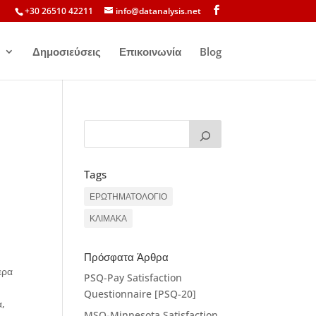
+30 26510 42211
info@datanalysis.net
Δημοσιεύσεις
Επικοινωνία
Blog
Tags
ΕΡΩΤΗΜΑΤΟΛΟΓΙΟ
ΚΛΙΜΑΚΑ
Πρόσφατα Άρθρα
ερα
PSQ-Pay Satisfaction
Questionnaire [PSQ-20]
α,
MSQ-Minnesota Satisfaction