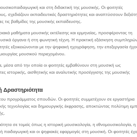
υσικοπαιδαγωγική και στη διδακτική της μουσικής. Οι φοιτητές
υς, σχεδιάζουν εκπαιδευτικές δραστηριότητες και αναπτύσσουν δεξιότ
ς τις βαθμίδες της μουσικής εκπαίδευσης.
ιακά μαθήματα μουσικής εκτέλεσης και ερμηνείας, προσφέροντας τη
ουσικά όργανα ή στη φωνητική τέχνη. Η πρακτική εξάσκηση συμπληρών
τητές εξοικειώνονται με την ψηφιακή ηχογράφηση, την επεξεργασία ήχο
μιουργίας μουσικού περιεχομένου.
ία, μέσα από την οποία οι φοιτητές εμβαθύνουν στη μουσική ως
τες ιστορικής, αισθητικής και αναλυτικής προσέγγισης της μουσικής
ή Δραστηριότητα
ο του προγράμματος σπουδών. Οι φοιτητές συμμετέχουν σε εργαστήρια
κής τεχνολογίας και δημιουργικής έκφρασης, αποκτώντας πολύτιμη εμπ
ής.
ότητα σε τομείς όπως η ιστορική μουσικολογία, η εθνομουσικολογία, η
ή παιδαγωγική και οι ψηφιακές εφαρμογές στη μουσική. Οι φοιτητές έχ