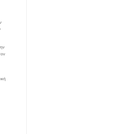
ν
ν
την
τον
ική