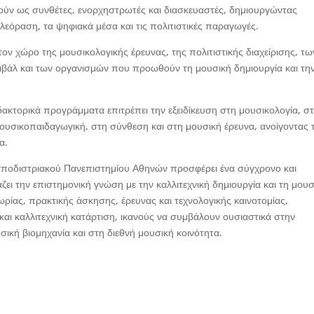
ύν ως συνθέτες, ενορχηστρωτές και διασκευαστές, δημιουργώντας
ηλεόραση, τα ψηφιακά μέσα και τις πολιτιστικές παραγωγές.
ν χώρο της μουσικολογικής έρευνας, της πολιτιστικής διαχείρισης, τω
τιβάλ και των οργανισμών που προωθούν τη μουσική δημιουργία και τη
ακτορικά προγράμματα επιτρέπει την εξειδίκευση στη μουσικολογία, σ
μουσικοπαιδαγωγική, στη σύνθεση και στη μουσική έρευνα, ανοίγοντας 
α.
ποδιστριακού Πανεπιστημίου Αθηνών προσφέρει ένα σύγχρονο και
την επιστημονική γνώση με την καλλιτεχνική δημιουργία και τη μουσ
ίας, πρακτικής άσκησης, έρευνας και τεχνολογικής καινοτομίας,
και καλλιτεχνική κατάρτιση, ικανούς να συμβάλουν ουσιαστικά στην
ική βιομηχανία και στη διεθνή μουσική κοινότητα.