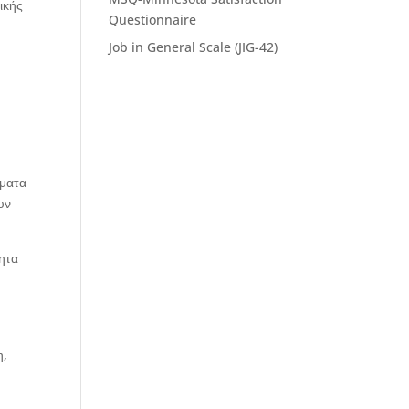
ικής
Questionnaire
Job in General Scale (JIG-42)
ήματα
υν
τητα
η,