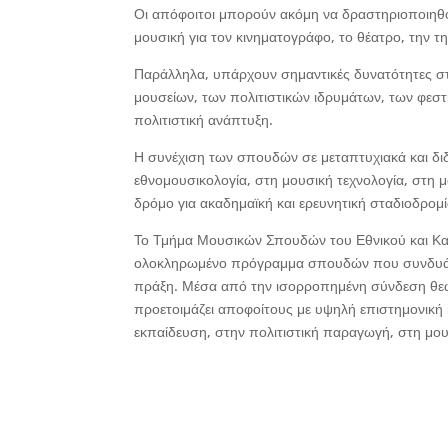
Οι απόφοιτοι μπορούν ακόμη να δραστηριοποιηθο
μουσική για τον κινηματογράφο, το θέατρο, την τ
Παράλληλα, υπάρχουν σημαντικές δυνατότητες στο
μουσείων, των πολιτιστικών ιδρυμάτων, των φεσ
πολιτιστική ανάπτυξη.
Η συνέχιση των σπουδών σε μεταπτυχιακά και διδ
εθνομουσικολογία, στη μουσική τεχνολογία, στη 
δρόμο για ακαδημαϊκή και ερευνητική σταδιοδρομί
Το Τμήμα Μουσικών Σπουδών του Εθνικού και Κα
ολοκληρωμένο πρόγραμμα σπουδών που συνδυάζει 
πράξη. Μέσα από την ισορροπημένη σύνδεση θεωρ
προετοιμάζει αποφοίτους με υψηλή επιστημονική 
εκπαίδευση, στην πολιτιστική παραγωγή, στη μουσ