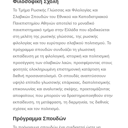
Φιλοσοφική Σχολή
Το Τμήμα Ρωσικής Γλώσσας και Φιλολογίας και
Σλαβικών Σπουδών του Εθνικού και Καποδιστριακού
Πανεπιστημίου Αθηνών αποτελεί το μοναδικό
πανεπιστημιακό τμήμα στην Ελλάδα που εξειδικεύεται
στη μελέτη της ρωσικής γλώσσας, της ρωσικής
φιλολογίας και του ευρύτερου σλαβικού πολιτισμού. Το
πρόγραμμα σπουδών συνδυάζει τη γλωσσική
εκπαίδευση με τη φιλολογική, ιστορική και πολιτισμική
προσέγγιση των σλαβικών λαών, προσφέροντας στους
φοιτητές ολοκληρωμένη επιστημονική κατάρτιση και
διεθνή προσανατολισμό. Οι σπουδές αναπτύσσουν
υψηλό επίπεδο γλωσσικής επάρκειας, διαπολιτισμικής
επικοινωνίας και αναλυτικής σκέψης, προετοιμάζοντας
αποφοίτους που μπορούν να δραστηριοποιηθούν στην
εκπαίδευση, τη μετάφραση, τη διερμηνεία, τις διεθνείς
σχέσεις και τον πολιτισμό.
Πρόγραμμα Σπουδών
Το πρόγραμμα σπουδών έχει σχεδιαστεί ώστε να