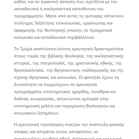
καθώς και σε πρακτική άσκηση που σχετίζεται με την
εκπαιδευτική ή εκκλησιαστική κατεύθυνση του
προγράμματος. Μέσα από αυτές τις εμπειρίες αποκτούν
πολύτιμες δεξιότητες επικοινωνίας, οργάνωσης και
εφαρμογής της θεολογικής γνώσης σε πραγματικά
κοινωνικά και εκπαιδευτικά περιβάλλοντα.
Το Τμήμα αναπτύσσει έντονη ερευνητική δραστηριότητα
στους τομείς της βιβλικής θεολογίας, της εκκλησιαστικής
ιστορίας, της πατρολογίας, της χριστιανικής ηθικής, της
θρησκειολογίας, της θρησκευτικής παιδαγωγικής και της
σχέσης θρησκείας και κοινωνίας. Οι φοιτητές έχουν τη
δυνατότητα να συμμετέχουν σε ερευνητικά
προγράμματα, επιστημονικές ημερίδες, συνέδρια και
διεθνείς συνεργασίες, αποκτώντας εμπειρία στην
επιστημονική μελέτη και τεκμηρίωση θεολογικών και
κοινωνικών ζητημάτων.
Η ερευνητική προσέγγιση ενισχύει την ανάπτυξη κριτικής
σκέψης και επιτρέπει στους αποφοίτους να
προσεγγίζουν σύνθετα ηθικά, πολιτισμικά και κοινωνικά