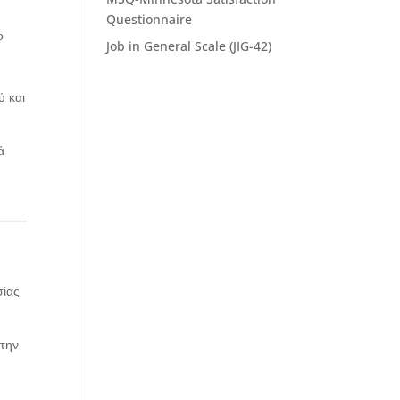
Questionnaire
ο
Job in General Scale (JIG-42)
ύ και
ά
σίας
 την