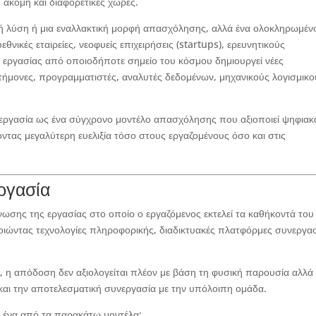
 ακόμη και διαφορετικές χώρες.
νή λύση ή μια εναλλακτική μορφή απασχόλησης, αλλά ένα ολοκληρωμέν
νικές εταιρείες, νεοφυείς επιχειρήσεις (startups), ερευνητικούς
α εργασίας από οποιοδήποτε σημείο του κόσμου δημιουργεί νέες
ιστήμονες, προγραμματιστές, αναλυτές δεδομένων, μηχανικούς λογισμικο
ς εργασία ως ένα σύγχρονο μοντέλο απασχόλησης που αξιοποιεί ψηφιακ
ντας μεγαλύτερη ευελιξία τόσο στους εργαζομένους όσο και στις
ργασία
νωσης της εργασίας στο οποίο ο εργαζόμενος εκτελεί τα καθήκοντά του
ποιώντας τεχνολογίες πληροφορικής, διαδικτυακές πλατφόρμες συνεργα
, η απόδοση δεν αξιολογείται πλέον με βάση τη φυσική παρουσία αλλά
αι την αποτελεσματική συνεργασία με την υπόλοιπη ομάδα.
α ένα από τα παρακάτω μοντέλα: