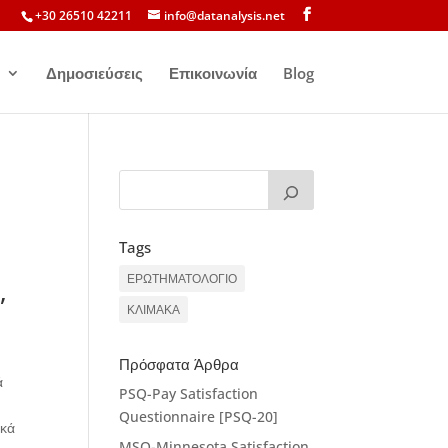
+30 26510 42211
info@datanalysis.net
Δημοσιεύσεις
Επικοινωνία
Blog
Tags
ΕΡΩΤΗΜΑΤΟΛΟΓΙΟ
,
ΚΛΙΜΑΚΑ
Πρόσφατα Άρθρα
ά
PSQ-Pay Satisfaction
Questionnaire [PSQ-20]
ικά
MSQ-Minnesota Satisfaction