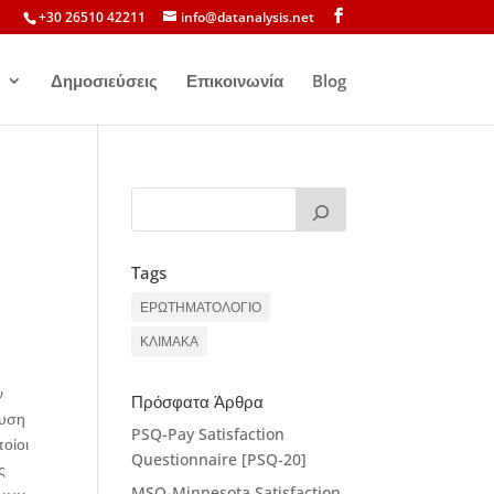
+30 26510 42211
info@datanalysis.net
Δημοσιεύσεις
Επικοινωνία
Blog
Tags
ΕΡΩΤΗΜΑΤΟΛΟΓΙΟ
ΚΛΙΜΑΚΑ
ν
Πρόσφατα Άρθρα
ευση
PSQ-Pay Satisfaction
οίοι
Questionnaire [PSQ-20]
ς
MSQ-Minnesota Satisfaction