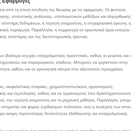
ς Εφαρμογές
αι από τη στενή σύνδεση της θεωρίας με τις εφαρμογές. Οι φοιτητές
ησης, στατιστικής ανάλυσης, υπολογιστικών μεθόδων και αλγοριθμική
η επιστήμη δεδομένων, η τεχνητή νοημοσύνη, η επιχειρησιακή έρευνα, 
χανική παραγωγή. Παράλληλα, η συμμετοχή σε ερευνητικά έργα ενισχύει
τικής επιστήμης και της διεπιστημονικής έρευνας.
 ιδιαίτερα ισχυρές επαγγελματικές προοπτικές, καθώς οι γνώσεις και 
στημονικούς και παραγωγικούς κλάδους. Μπορούν να εργαστούν στην
νότητα, καθώς και σε ερευνητικά κέντρα που αξιοποιούν προηγμένες
ες, ασφαλιστικές εταιρείες, χρηματοπιστωτικούς οργανισμούς,
ικής και τεχνολογίας, καθώς και σε οργανισμούς που δραστηριοποιούντ
ού, την τεχνητή νοημοσύνη και τη μηχανική μάθηση. Παράλληλα, μπορ
ς υπηρεσίες και φορείς σχεδιασμού πολιτικών, ενώ η συνέχιση των σπ
ρει ακόμη περισσότερες δυνατότητες εξειδίκευσης και επαγγελματικής
ίνων προσφέρει ένα απαιτητικό και υψηλού επιπέδου πρόγραμμα σπο