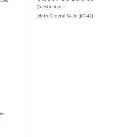
ένων,
Questionnaire
Job in General Scale (JIG-42)
έων
ι