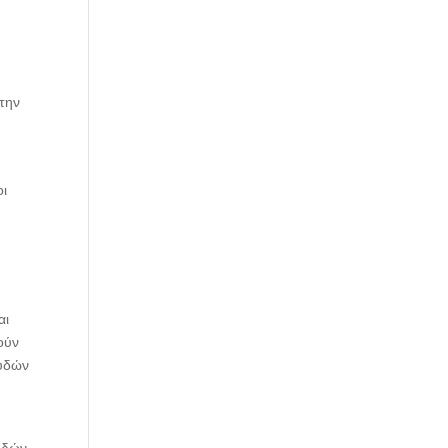
ς
η
 την
οι
αι
ούν
ουδών
υδών