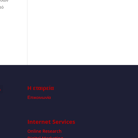
πό
Η εταιρεία
Α
Επικοινωνία
Internet Services
Online Research