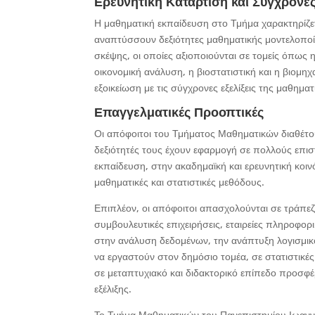
Ερευνητική Κατάρτιση και Σύγχρονε
Η μαθηματική εκπαίδευση στο Τμήμα χαρακτηρίζετ
αναπτύσσουν δεξιότητες μαθηματικής μοντελοποί
σκέψης, οι οποίες αξιοποιούνται σε τομείς όπως 
οικονομική ανάλυση, η βιοστατιστική και η βιομη
εξοικείωση με τις σύγχρονες εξελίξεις της μαθημα
Επαγγελματικές Προοπτικές
Οι απόφοιτοι του Τμήματος Μαθηματικών διαθέτουν
δεξιότητές τους έχουν εφαρμογή σε πολλούς επι
εκπαίδευση, στην ακαδημαϊκή και ερευνητική κοι
μαθηματικές και στατιστικές μεθόδους.
Επιπλέον, οι απόφοιτοι απασχολούνται σε τράπεζ
συμβουλευτικές επιχειρήσεις, εταιρείες πληροφορ
στην ανάλυση δεδομένων, την ανάπτυξη λογισμικ
να εργαστούν στον δημόσιο τομέα, σε στατιστικέ
σε μεταπτυχιακό και διδακτορικό επίπεδο προσφέ
εξέλιξης.
Το Τμήμα Μαθηματικών του Πανεπιστημίου Ιωανν