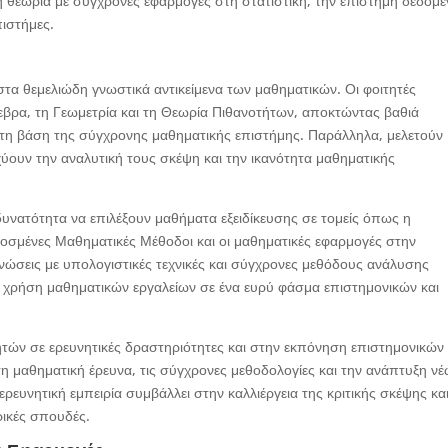
 θεωρία με σύγχρονες εφαρμογές στη στατιστική, την επιστήμη δεδομ
πιστήμες.
τα θεμελιώδη γνωστικά αντικείμενα των μαθηματικών. Οι φοιτητές
εβρα, τη Γεωμετρία και τη Θεωρία Πιθανοτήτων, αποκτώντας βαθιά
τη βάση της σύγχρονης μαθηματικής επιστήμης. Παράλληλα, μελετούν
χύουν την αναλυτική τους σκέψη και την ικανότητα μαθηματικής
δυνατότητα να επιλέξουν μαθήματα εξειδίκευσης σε τομείς όπως η
μοσμένες Μαθηματικές Μέθοδοι και οι μαθηματικές εφαρμογές στην
νώσεις με υπολογιστικές τεχνικές και σύγχρονες μεθόδους ανάλυσης
η χρήση μαθηματικών εργαλείων σε ένα ευρύ φάσμα επιστημονικών και
τητών σε ερευνητικές δραστηριότητες και στην εκπόνηση επιστημονικών
 τη μαθηματική έρευνα, τις σύγχρονες μεθοδολογίες και την ανάπτυξη ν
ευνητική εμπειρία συμβάλλει στην καλλιέργεια της κριτικής σκέψης κα
ρικές σπουδές.