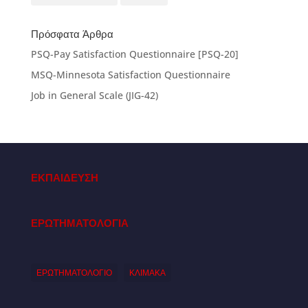
Πρόσφατα Άρθρα
PSQ-Pay Satisfaction Questionnaire [PSQ-20]
MSQ-Minnesota Satisfaction Questionnaire
Job in General Scale (JIG-42)
ΕΚΠΑΙΔΕΥΣΗ
ΕΡΩΤΗΜΑΤΟΛΟΓΙΑ
ΕΡΩΤΗΜΑΤΟΛΟΓΙΟ
ΚΛΙΜΑΚΑ