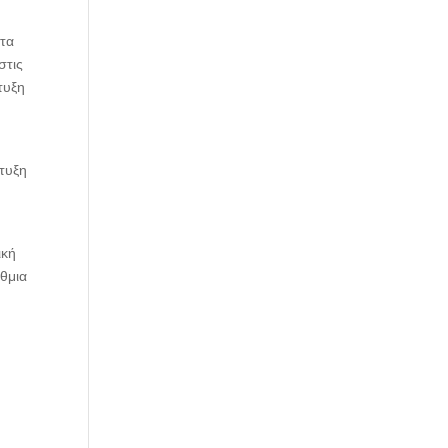
ατα
στις
τυξη
πτυξη
ική
άθμια