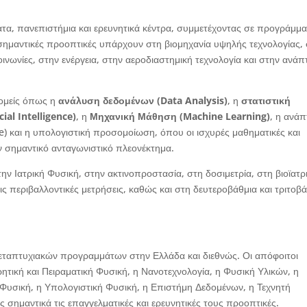
α, πανεπιστήμια και ερευνητικά κέντρα, συμμετέχοντας σε προγράμμ
σημαντικές προοπτικές υπάρχουν στη βιομηχανία υψηλής τεχνολογίας, 
οινωνίες, στην ενέργεια, στην αεροδιαστημική τεχνολογία και στην ανάπ
τομείς όπως η
ανάλυση δεδομένων (Data Analysis)
, η
στατιστική
ial Intelligence)
, η
Μηχανική Μάθηση (Machine Learning)
, η ανά
) και η υπολογιστική προσομοίωση, όπου οι ισχυρές μαθηματικές και
 σημαντικό ανταγωνιστικό πλεονέκτημα.
ν Ιατρική Φυσική, στην ακτινοπροστασία, στη δοσιμετρία, στη βιοϊατρ
ις περιβαλλοντικές μετρήσεις, καθώς και στη δευτεροβάθμια και τριτοβ
εταπτυχιακών προγραμμάτων στην Ελλάδα και διεθνώς. Οι απόφοιτοι
ητική και Πειραματική Φυσική, η Νανοτεχνολογία, η Φυσική Υλικών, η
ή Φυσική, η Υπολογιστική Φυσική, η Επιστήμη Δεδομένων, η Τεχνητή
σημαντικά τις επαγγελματικές και ερευνητικές τους προοπτικές.