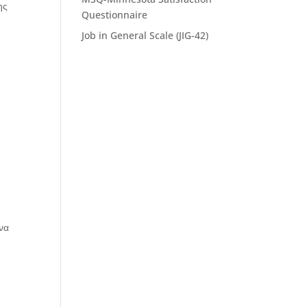
ης
Questionnaire
Job in General Scale (JIG-42)
να