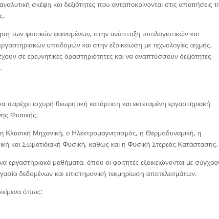
ναλυτική σκέψη και δεξιότητες που ανταποκρίνονται στις απαιτήσεις τ
ς.
όηση των φυσικών φαινομένων, στην ανάπτυξη υπολογιστικών και
ργαστηριακών υποδομών και στην εξοικείωση με τεχνολογίες αιχμής.
έχουν σε ερευνητικές δραστηριότητες και να αναπτύσσουν δεξιότητες
.
 παρέχει ισχυρή θεωρητική κατάρτιση και εκτεταμένη εργαστηριακή
νης Φυσικής.
ς η Κλασική Μηχανική, ο Ηλεκτρομαγνητισμός, η Θερμοδυναμική, η
νική και Σωματιδιακή Φυσική, καθώς και η Φυσική Στερεάς Κατάστασης.
α εργαστηριακά μαθήματα, όπου οι φοιτητές εξοικειώνονται με σύγχρο
εργασία δεδομένων και επιστημονική τεκμηρίωση αποτελεσμάτων.
ικείμενα όπως: