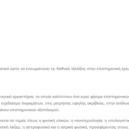
κά ώστε να ενσωματώνει τις διεθνείς εξελίξεις στην επιστημονική έρε
ευνητικά εργαστήρια, τα οποία καλύπτουν ένα ευρύ φάσμα επιστημονικώ
ν σχεδιασμό πειραμάτων, στις μετρήσεις υψηλής ακρίβειας, στην ανάλυ
μένου επιστημονικού εξοπλισμού.
εται σε τομείς όπως η φυσική υλικών, η νανοτεχνολογία, η υπολογιστι
φυσική λέιζερ, η αστροφυσική και η ιατρική φυσική, προσφέροντας στους