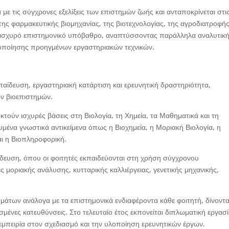
ε τις σύγχρονες εξελίξεις των επιστημών ζωής και ανταποκρίνεται στι
 της φαρμακευτικής βιομηχανίας, της βιοτεχνολογίας, της αγροδιατροφής
ν ισχυρό επιστημονικό υπόβαθρο, αναπτύσσοντας παράλληλα αναλυτικ
ξιοποίησης προηγμένων εργαστηριακών τεχνικών.
ίδευση, εργαστηριακή κατάρτιση και ερευνητική δραστηριότητα,
ν βιοεπιστημών.
τούν ισχυρές βάσεις στη Βιολογία, τη Χημεία, τα Μαθηματικά και τη
υμένα γνωστικά αντικείμενα όπως η Βιοχημεία, η Μοριακή Βιολογία, η
και η Βιοπληροφορική.
αίδευση, όπου οι φοιτητές εκπαιδεύονται στη χρήση σύγχρονου
ς μοριακής ανάλυσης, κυτταρικής καλλιέργειας, γενετικής μηχανικής,
μάτων ανάλογα με τα επιστημονικά ενδιαφέροντα κάθε φοιτητή, δίνοντα
σμένες κατευθύνσεις. Στο τελευταίο έτος εκπονείται διπλωματική εργασί
εμπειρία στον σχεδιασμό και την υλοποίηση ερευνητικών έργων.