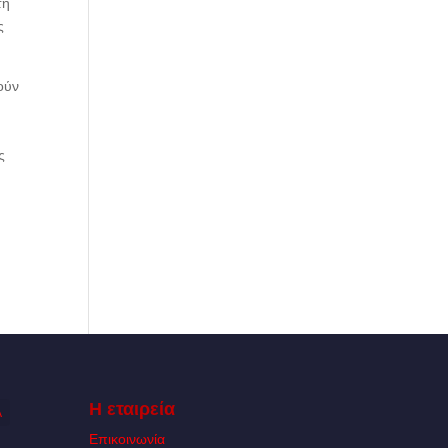
τη
ς
ούν
ς
Η εταιρεία
Α
Επικοινωνία