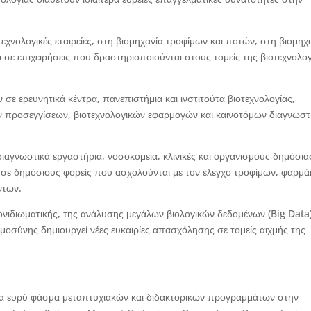
χνολογικές εταιρείες, στη βιομηχανία τροφίμων και ποτών, στη βιομηχ
ι σε επιχειρήσεις που δραστηριοποιούνται στους τομείς της βιοτεχνολο
ε ερευνητικά κέντρα, πανεπιστήμια και ινστιτούτα βιοτεχνολογίας,
 προσεγγίσεων, βιοτεχνολογικών εφαρμογών και καινοτόμων διαγνωστ
ιαγνωστικά εργαστήρια, νοσοκομεία, κλινικές και οργανισμούς δημόσια
 σε δημόσιους φορείς που ασχολούνται με τον έλεγχο τροφίμων, φαρμ
ντων.
νιδιωματικής, της ανάλυσης μεγάλων βιολογικών δεδομένων (Big Data)
οημοσύνης δημιουργεί νέες ευκαιρίες απασχόλησης σε τομείς αιχμής της
να ευρύ φάσμα μεταπτυχιακών και διδακτορικών προγραμμάτων στην