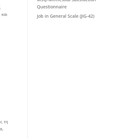
Questionnaire
ς
 και
Job in General Scale (JIG-42)
ή
ς τη
α,