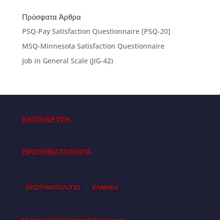
Πρόσφατα Άρθρα
PSQ-Pay Satisfaction Questionnaire [PSQ-20]
MSQ-Minnesota Satisfaction Questionnaire
Job in General Scale (JIG-42)
ΕΚΠΑΙΔΕΥΣΗ
ΕΡΩΤΗΜΑΤΟΛΟΓΙΑ
ΕΡΩΤΗΜΑΤΟΛΟΓΙΟ
ΚΛΙΜΑΚΑ
Η εταιρεία
Internet Services