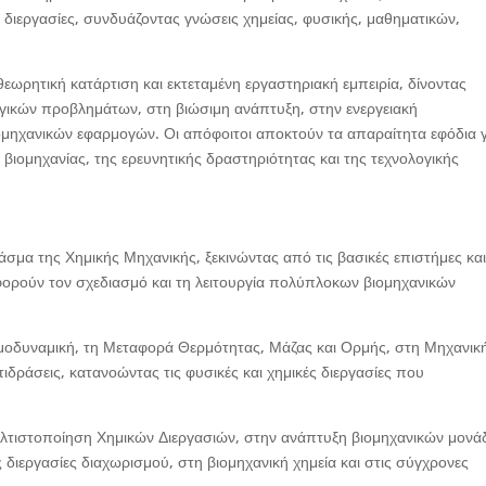
 διεργασίες, συνδυάζοντας γνώσεις χημείας, φυσικής, μαθηματικών,
ρητική κατάρτιση και εκτεταμένη εργαστηριακή εμπειρία, δίνοντας
ογικών προβλημάτων, στη βιώσιμη ανάπτυξη, στην ενεργειακή
ομηχανικών εφαρμογών. Οι απόφοιτοι αποκτούν τα απαραίτητα εφόδια γ
βιομηχανίας, της ερευνητικής δραστηριότητας και της τεχνολογικής
μα της Χημικής Μηχανικής, ξεκινώντας από τις βασικές επιστήμες κα
αφορούν τον σχεδιασμό και τη λειτουργία πολύπλοκων βιομηχανικών
μοδυναμική, τη Μεταφορά Θερμότητας, Μάζας και Ορμής, στη Μηχανικ
τιδράσεις, κατανοώντας τις φυσικές και χημικές διεργασίες που
 Βελτιστοποίηση Χημικών Διεργασιών, στην ανάπτυξη βιομηχανικών μον
διεργασίες διαχωρισμού, στη βιομηχανική χημεία και στις σύγχρονες