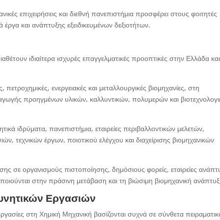
ανικές επιχειρήσεις και διεθνή πανεπιστήμια προσφέρει στους φοιτητές
 έργα και ανάπτυξης εξειδικευμένων δεξιοτήτων.
αθέτουν ιδιαίτερα ισχυρές επαγγελματικές προοπτικές στην Ελλάδα κα
 πετροχημικές, ενεργειακές και μεταλλουργικές βιομηχανίες, στη
αραγωγής προηγμένων υλικών, καλλυντικών, πολυμερών και βιοτεχνολογ
ικά ιδρύματα, πανεπιστήμια, εταιρείες περιβαλλοντικών μελετών,
ών, τεχνικών έργων, ποιοτικού ελέγχου και διαχείρισης βιομηχανικών
ησης σε οργανισμούς πιστοποίησης, δημόσιους φορείς, εταιρείες ανάπτ
οποιούνται στην πράσινη μετάβαση και τη βιώσιμη βιομηχανική ανάπτυξ
ευνητικών Εργασιών
 εργασίες στη Χημική Μηχανική βασίζονται συχνά σε σύνθετα πειραματικ