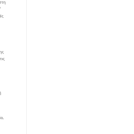
στη
f
ές
ης
τις
ή
ία,