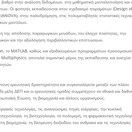
ο βαθμό στην ανάλυση δεδομένων, στη μαθηματική μοντελοποίηση και 
των. Οι φοιτητές εκπαιδεύονται στον σχεδιασμό πειραμάτων (Design o
(ANOVA), στην παλινδρόμηση, στις πολυμεταβλητές στατιστικές τεχνικ
ικών μοντέλων.
ωση της απόδοσης παραγωγικών μονάδων, τον έλεγχο ποιότητας, την
λικών και την αξιολόγηση περιβαλλοντικών επιπτώσεων.
hon, το MATLAB, καθώς και εξειδικευμένων προγραμμάτων προσομοίωσ
ltiphysics, αποτελεί σημαντικό μέρος της εκπαίδευσης και ενισχύει 
ιτητών.
ντονη ερευνητική δραστηριότητα και συγκαταλέγεται μεταξύ των πλέον
 μέλη ΔΕΠ και οι ερευνητικές ομάδες συμμετέχουν σε εθνικά και διεθν
ωπαϊκή Ένωση, τη βιομηχανία και άλλους οργανισμούς.
γειακές τεχνολογίες, τις ανανεώσιμες πηγές ενέργειας, την κυκλική
οτεχνολογία, τη βιοτεχνολογία, τα πολυμερή, τη φαρμακευτική τεχνολογ
τη βιομηχανία, τη δέσμευση διοξειδίου του άνθρακα και τις τεχνολογίες