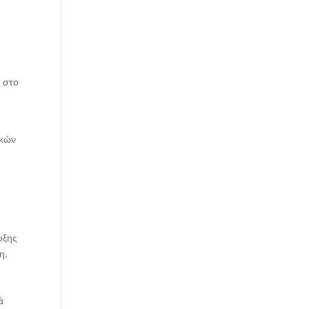
ι στο
ικών
υξης
η.
ά