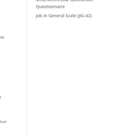
Questionnaire
Job in General Scale (JIG-42)
ια
ι
ή
άδων