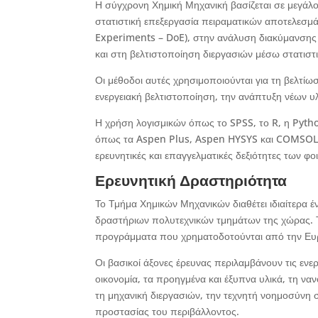
Η σύγχρονη Χημική Μηχανική βασίζεται σε μεγάλ
στατιστική επεξεργασία πειραματικών αποτελεσμά
Experiments – DoE), στην ανάλυση διακύμανσης 
και στη βελτιστοποίηση διεργασιών μέσω στατιστ
Οι μέθοδοι αυτές χρησιμοποιούνται για τη βελτί
ενεργειακή βελτιστοποίηση, την ανάπτυξη νέων υ
Η χρήση λογισμικών όπως το SPSS, το R, η Pyt
όπως τα Aspen Plus, Aspen HYSYS και COMSOL Mu
ερευνητικές και επαγγελματικές δεξιότητες των φο
Ερευνητική Δραστηριότητα
Το Τμήμα Χημικών Μηχανικών διαθέτει ιδιαίτερα έ
δραστήριων πολυτεχνικών τμημάτων της χώρας. Τα
προγράμματα που χρηματοδοτούνται από την Ευρ
Οι βασικοί άξονες έρευνας περιλαμβάνουν τις ενερ
οικονομία, τα προηγμένα και έξυπνα υλικά, τη ναν
τη μηχανική διεργασιών, την τεχνητή νοημοσύνη σ
προστασίας του περιβάλλοντος.