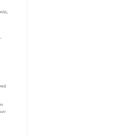
κής,
,
νικά
ών
πων