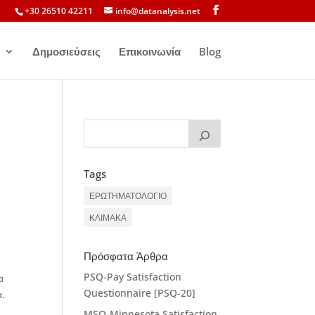
+30 26510 42211
info@datanalysis.net
Δημοσιεύσεις
Επικοινωνία
Blog
Tags
ΕΡΩΤΗΜΑΤΟΛΟΓΙΟ
ΚΛΙΜΑΚΑ
Πρόσφατα Άρθρα
PSQ-Pay Satisfaction
α
Questionnaire [PSQ-20]
α.
MSQ-Minnesota Satisfaction