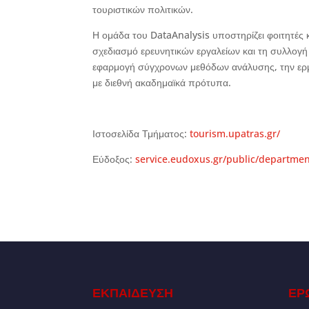
τουριστικών πολιτικών.
Η ομάδα του DataAnalysis υποστηρίζει φοιτητές κ
σχεδιασμό ερευνητικών εργαλείων και τη συλλογή
εφαρμογή σύγχρονων μεθόδων ανάλυσης, την ερ
με διεθνή ακαδημαϊκά πρότυπα.
Ιστοσελίδα Τμήματος:
tourism.upatras.gr/
Εύδοξος:
service.eudoxus.gr/public/departme
ΕΚΠΑΙΔΕΥΣΗ
ΕΡ