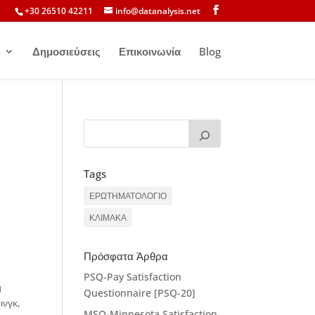
+30 26510 42211
info@datanalysis.net
Δημοσιεύσεις
Επικοινωνία
Blog
Tags
ΕΡΩΤΗΜΑΤΟΛΟΓΙΟ
ΚΛΙΜΑΚΑ
Πρόσφατα Άρθρα
PSQ-Pay Satisfaction
η
Questionnaire [PSQ-20]
ινγκ,
MSQ-Minnesota Satisfaction