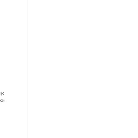
κής
και