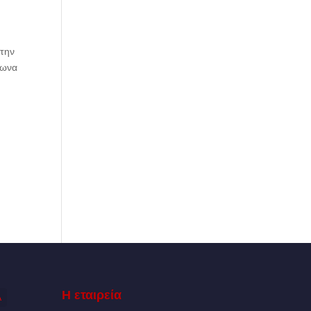
 την
φωνα
Η εταιρεία
Α