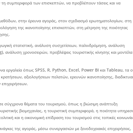
ν τη συμπεριφορά των επισκεπτών, να προβλέπουν τάσεις και να
 μεθόδων, στην έρευνα αγοράς, στον σχεδιασμό ερωτηματολογίων, στη
ιολόγηση της ικανοποίησης επισκεπτών, στη μέτρηση της ποιότητας
ησης.
γωγική στατιστική, ανάλυση συσχετίσεων, παλινδρόμηση, ανάλυση
), ανάλυση χρονοσειρών, προβλέψεις τουριστικής κίνησης και μοντέλα
να εργαλεία όπως SPSS, R, Python, Excel, Power BI και Tableau, τα 
ν κρατήσεων, αξιολογήσεων πελατών, ερευνών ικανοποίησης, διαδικτυα
 επιχειρήσεων.
σε σύγχρονα θέματα του τουρισμού, όπως η βιώσιμη ανάπτυξη
υριστικής βιομηχανίας, η τουριστική συμπεριφορά, η ποιότητα υπηρεσ
πολιτική και η οικονομική επίδραση του τουρισμού στις τοπικές κοινωνίε
 ανάγκες της αγοράς, μέσω συνεργασιών με ξενοδοχειακές επιχειρήσεις,