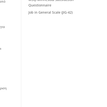
 από
Questionnaire
Job in General Scale (JIG-42)
η
τητα
ι
ίριση