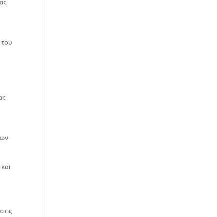
ίας
 του
ας
εων
 και
στις