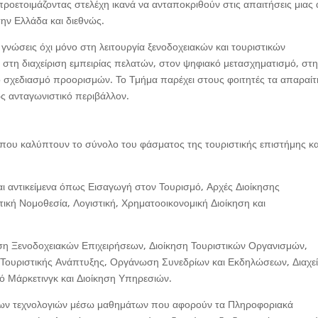
 προετοιμάζοντας στελέχη ικανά να ανταποκριθούν στις απαιτήσεις μιας
την Ελλάδα και διεθνώς.
γνώσεις όχι μόνο στη λειτουργία ξενοδοχειακών και τουριστικών
 στη διαχείριση εμπειρίας πελατών, στον ψηφιακό μετασχηματισμό, στ
ό σχεδιασμό προορισμών. Το Τμήμα παρέχει στους φοιτητές τα απαραί
ώς ανταγωνιστικό περιβάλλον.
ου καλύπτουν το σύνολο του φάσματος της τουριστικής επιστήμης κα
 αντικείμενα όπως Εισαγωγή στον Τουρισμό, Αρχές Διοίκησης
τική Νομοθεσία, Λογιστική, Χρηματοοικονομική Διοίκηση και
κηση Ξενοδοχειακών Επιχειρήσεων, Διοίκηση Τουριστικών Οργανισμών,
 Τουριστικής Ανάπτυξης, Οργάνωση Συνεδρίων και Εκδηλώσεων, Διαχε
ό Μάρκετινγκ και Διοίκηση Υπηρεσιών.
 νέων τεχνολογιών μέσω μαθημάτων που αφορούν τα Πληροφοριακά