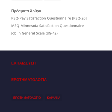
Πρόσφατα Άρθρα
PSQ-Pay Satisfaction Questionnaire [PSQ-20]
MSQ-Minnesota Satisfaction Questionnaire
Job in General Scale (JIG-42)
ΕΚΠΑΙΔΕΥΣΗ
ΕΡΩΤΗΜΑΤΟΛΟΓΙΑ
ΕΡΩΤΗΜΑΤΟΛΟΓΙΟ
ΚΛΙΜΑΚΑ