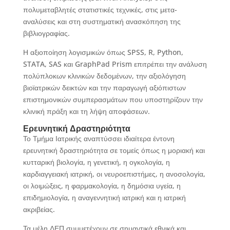
πολυμεταβλητές στατιστικές τεχνικές, στις μετα-
αναλύσεις και στη συστηματική ανασκόπηση της
βιβλιογραφίας.
Η αξιοποίηση λογισμικών όπως SPSS, R, Python,
STATA, SAS και GraphPad Prism επιτρέπει την ανάλυση
πολύπλοκων κλινικών δεδομένων, την αξιολόγηση
βιοϊατρικών δεικτών και την παραγωγή αξιόπιστων
επιστημονικών συμπερασμάτων που υποστηρίζουν την
κλινική πράξη και τη λήψη αποφάσεων.
Ερευνητική Δραστηριότητα
Το Τμήμα Ιατρικής αναπτύσσει ιδιαίτερα έντονη
ερευνητική δραστηριότητα σε τομείς όπως η μοριακή και
κυτταρική βιολογία, η γενετική, η ογκολογία, η
καρδιαγγειακή ιατρική, οι νευροεπιστήμες, η ανοσολογία,
οι λοιμώξεις, η φαρμακολογία, η δημόσια υγεία, η
επιδημιολογία, η αναγεννητική ιατρική και η ιατρική
ακριβείας.
Τα μέλη ΔΕΠ συμμετέχουν σε σημαντικά εθνικά και