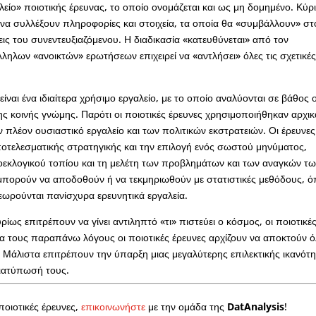
λείο» ποιοτικής έρευνας, το οποίο ονομάζεται και ως μη δομημένο. Κύρ
 να συλλέξουν πληροφορίες και στοιχεία, τα οποία θα «συμβάλλουν» στ
εις του συνεντευξιαζόμενου. Η διαδικασία «κατευθύνεται» από τον
ληλων «ανοικτών» ερωτήσεων επιχειρεί να «αντλήσει» όλες τις σχετικέ
είναι ένα ιδιαίτερα χρήσιμο εργαλείο, με το οποίο αναλύονται σε βάθος ο
ς της κοινής γνώμης. Παρότι οι ποιοτικές έρευνες χρησιμοποιήθηκαν αρχι
 πλέον ουσιαστικό εργαλείο και των πολιτικών εκστρατειών. Οι έρευνες
ποτελεσματικής στρατηγικής και την επιλογή ενός σωστού μηνύματος,
οεκλογικού τοπίου και τη μελέτη των προβλημάτων και των αναγκών τ
πορούν να αποδοθούν ή να τεκμηριωθούν με στατιστικές μεθόδους, 
 θεωρούνται πανίσχυρα ερευνητικά εργαλεία.
υρίως επιτρέπουν να γίνει αντιληπτό «τι» πιστεύει ο κόσμος, οι ποιοτικέ
Για τους παραπάνω λόγους οι ποιοτικές έρευνες αρχίζουν να αποκτούν 
. Μάλιστα επιτρέπουν την ύπαρξη μιας μεγαλύτερης επιλεκτικής ικανότ
διατύπωσή τους.
ποιοτικές έρευνες,
επικοινωνήστε
με την ομάδα της
DatAnalysis
!