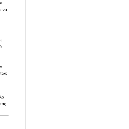
ια
ο να
ς
ι
κά
ων
όπως
ς
όλο
ητας