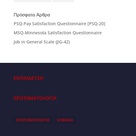
Πρόσφατα Άρθρα
PSQ-Pay Satisfaction Questionnaire [PSQ-20]
MSQ-Minnesota Satisfaction Questionnaire
Job in General Scale (JIG-42)
ΕΚΠΑΙΔΕΥΣΗ
ΕΡΩΤΗΜΑΤΟΛΟΓΙΑ
ΕΡΩΤΗΜΑΤΟΛΟΓΙΟ
ΚΛΙΜΑΚΑ