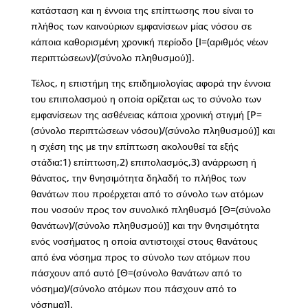
κατάσταση και η έννοια της επίπτωσης που είναι το
πλήθος των καινούριων εμφανίσεων μίας νόσου σε
κάποια καθορισμένη χρονική περίοδο [I=(αριθμός νέων
περιπτώσεων)/(σύνολο πληθυσμού)].
Τέλος, η επιστήμη της επιδημιολογίας αφορά την έννοια
του επιπολασμού η οποία ορίζεται ως το σύνολο των
εμφανίσεων της ασθένειας κάποια χρονική στιγμή [P=
(σύνολο περιπτώσεων νόσου)/(σύνολο πληθυσμού)] και
η σχέση της με την επίπτωση ακολουθεί τα εξής
στάδια:1) επίπτωση,2) επιπολασμός,3) ανάρρωση ή
θάνατος, την θνησιμότητα δηλαδή το πλήθος των
θανάτων που προέρχεται από το σύνολο των ατόμων
που νοσούν προς τον συνολικό πληθυσμό [Θ=(σύνολο
θανάτων)/(σύνολο πληθυσμού)] και την θνησιμότητα
ενός νοσήματος η οποία αντιστοιχεί στους θανάτους
από ένα νόσημα προς το σύνολο των ατόμων που
πάσχουν από αυτό [Θ=(σύνολο θανάτων από το
νόσημα)/(σύνολο ατόμων που πάσχουν από το
νόσημα)].