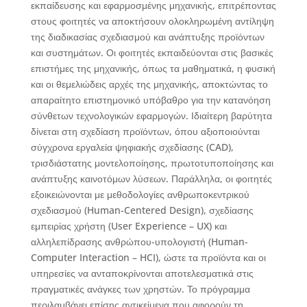
εκπαίδευσης και εφαρμοσμένης μηχανικής, επιτρέποντας
στους φοιτητές να αποκτήσουν ολοκληρωμένη αντίληψη
της διαδικασίας σχεδιασμού και ανάπτυξης προϊόντων
και συστημάτων. Οι φοιτητές εκπαιδεύονται στις βασικές
επιστήμες της μηχανικής, όπως τα μαθηματικά, η φυσική
και οι θεμελιώδεις αρχές της μηχανικής, αποκτώντας το
απαραίτητο επιστημονικό υπόβαθρο για την κατανόηση
σύνθετων τεχνολογικών εφαρμογών. Ιδιαίτερη βαρύτητα
δίνεται στη σχεδίαση προϊόντων, όπου αξιοποιούνται
σύγχρονα εργαλεία ψηφιακής σχεδίασης (CAD),
τρισδιάστατης μοντελοποίησης, πρωτοτυποποίησης και
ανάπτυξης καινοτόμων λύσεων. Παράλληλα, οι φοιτητές
εξοικειώνονται με μεθοδολογίες ανθρωποκεντρικού
σχεδιασμού (Human-Centered Design), σχεδίασης
εμπειρίας χρήστη (User Experience – UX) και
αλληλεπίδρασης ανθρώπου-υπολογιστή (Human-
Computer Interaction – HCI), ώστε τα προϊόντα και οι
υπηρεσίες να ανταποκρίνονται αποτελεσματικά στις
πραγματικές ανάγκες των χρηστών. Το πρόγραμμα
περιλαμβάνει επίσης αντικείμενα που αφορούν τη