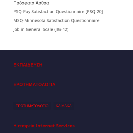
Πρόσφατα Άρθρα
PSQ-Pay Satisfaction Questionnaire [PSQ-20]
MSQ-Minnesota Satisfaction Questionnaire
Job in General Scale (JIG-42)
ΕΚΠΑΙΔΕΥΣΗ
ΕΡΩΤΗΜΑΤΟΛΟΓΙΑ
ΕΡΩΤΗΜΑΤΟΛΟΓΙΟ
ΚΛΙΜΑΚΑ
Η εταιρεία
Internet Services