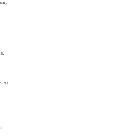
εις,
ce,
ν σε
ς,