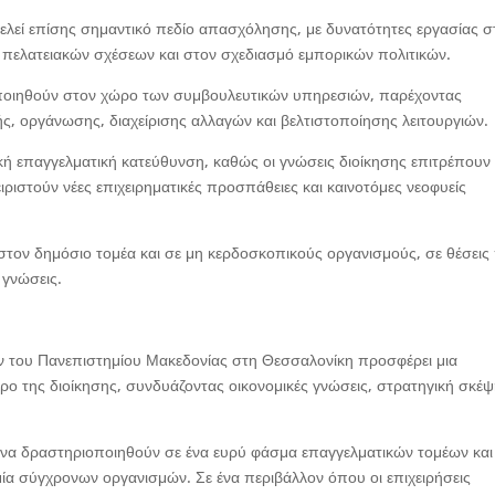
ελεί επίσης σημαντικό πεδίο απασχόλησης, με δυνατότητες εργασίας σ
 πελατειακών σχέσεων και στον σχεδιασμό εμπορικών πολιτικών.
ποιηθούν στον χώρο των συμβουλευτικών υπηρεσιών, παρέχοντας
ής, οργάνωσης, διαχείρισης αλλαγών και βελτιστοποίησης λειτουργιών.
ική επαγγελματική κατεύθυνση, καθώς οι γνώσεις διοίκησης επιτρέπουν
ριστούν νέες επιχειρηματικές προσπάθειες και καινοτόμες νεοφυείς
ον δημόσιο τομέα και σε μη κερδοσκοπικούς οργανισμούς, σε θέσεις
 γνώσεις.
ν του Πανεπιστημίου Μακεδονίας στη Θεσσαλονίκη προσφέρει μια
ο της διοίκησης, συνδυάζοντας οικονομικές γνώσεις, στρατηγική σκέψ
α να δραστηριοποιηθούν σε ένα ευρύ φάσμα επαγγελματικών τομέων και
μία σύγχρονων οργανισμών. Σε ένα περιβάλλον όπου οι επιχειρήσεις