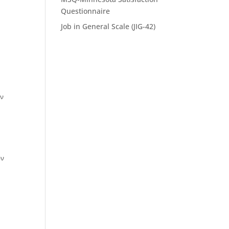
Questionnaire
Job in General Scale (JIG-42)
ύν
ών