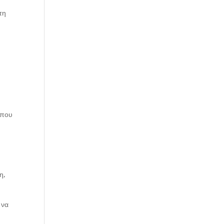
τη
 που
η,
 να