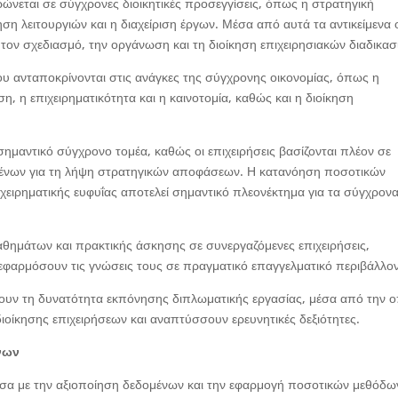
ρώνεται σε σύγχρονες διοικητικές προσεγγίσεις, όπως η στρατηγική
ση λειτουργιών και η διαχείριση έργων. Μέσα από αυτά τα αντικείμενα 
α τον σχεδιασμό, την οργάνωση και τη διοίκηση επιχειρησιακών διαδικασ
 που ανταποκρίνονται στις ανάγκες της σύγχρονης οικονομίας, όπως η
ση, η επιχειρηματικότητα και η καινοτομία, καθώς και η διοίκηση
 σημαντικό σύγχρονο τομέα, καθώς οι επιχειρήσεις βασίζονται πλέον σε
μένων για τη λήψη στρατηγικών αποφάσεων. Η κατανόηση ποσοτικών
ιχειρηματικής ευφυΐας αποτελεί σημαντικό πλεονέκτημα για τα σύγχρον
θημάτων και πρακτικής άσκησης σε συνεργαζόμενες επιχειρήσεις,
εφαρμόσουν τις γνώσεις τους σε πραγματικό επαγγελματικό περιβάλλον
χουν τη δυνατότητα εκπόνησης διπλωματικής εργασίας, μέσα από την 
 διοίκησης επιχειρήσεων και αναπτύσσουν ερευνητικές δεξιότητες.
νων
εσα με την αξιοποίηση δεδομένων και την εφαρμογή ποσοτικών μεθόδω