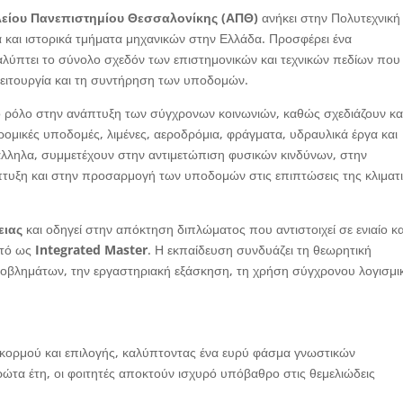
λείου Πανεπιστημίου Θεσσαλονίκης (ΑΠΘ)
ανήκει στην Πολυτεχνική
α και ιστορικά τμήματα μηχανικών στην Ελλάδα. Προσφέρει ένα
ύπτει το σύνολο σχεδόν των επιστημονικών και τεχνικών πεδίων που
 λειτουργία και τη συντήρηση των υποδομών.
ικό ρόλο στην ανάπτυξη των σύγχρονων κοινωνιών, καθώς σχεδιάζουν κα
δρομικές υποδομές, λιμένες, αεροδρόμια, φράγματα, υδραυλικά έργα και
λληλα, συμμετέχουν στην αντιμετώπιση φυσικών κινδύνων, στην
άπτυξη και στην προσαρμογή των υποδομών στις επιπτώσεις της κλιματ
ειας
και οδηγεί στην απόκτηση διπλώματος που αντιστοιχεί σε ενιαίο κα
στό ως
Integrated Master
. Η εκπαίδευση συνδυάζει τη θεωρητική
ροβλημάτων, την εργαστηριακή εξάσκηση, τη χρήση σύγχρονου λογισμι
ορμού και επιλογής, καλύπτοντας ένα ευρύ φάσμα γνωστικών
ρώτα έτη, οι φοιτητές αποκτούν ισχυρό υπόβαθρο στις θεμελιώδεις