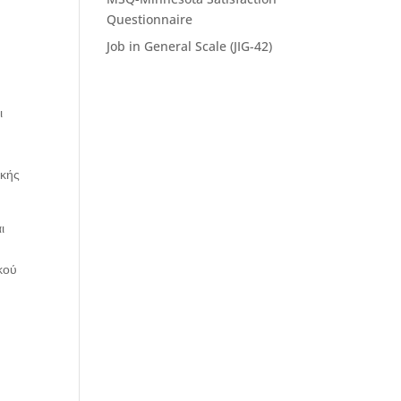
Questionnaire
Job in General Scale (JIG-42)
ι
ικής
ι
κού