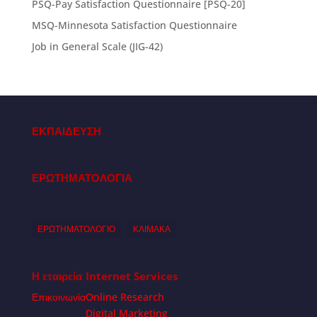
PSQ-Pay Satisfaction Questionnaire [PSQ-20]
MSQ-Minnesota Satisfaction Questionnaire
Job in General Scale (JIG-42)
ΕΚΠΑΙΔΕΥΣΗ
ΕΡΩΤΗΜΑΤΟΛΟΓΙΑ
ΕΡΩΤΗΜΑΤΟΛΟΓΙΟ
ΚΛΙΜΑΚΑ
Η εταιρεία
Internet Services
Επικοινωνία
Online Research
Digital Marketing