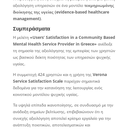
αξιολόγηση υπηρεσιών σε ένα μοντέλο
τεκμηριωμένης
διοίκησης της υγείας (
evidence
-based
healthcare
management
)
.
Συμπεράσματα
Η μελέτη
«
Users
’ Satisfaction
in
a
Community
Based
Mental
Health
Service
Provider
in
Greece
»
ανέδειξε
τη σημασία της αξιολόγησης της εμπειρίας των χρηστών
ως βασικού δείκτη ποιότητας των υπηρεσιών ψυχικής
υγείας.
Η συμμετοχή 424 χρηστών και η χρήση της
Verona
Service
Satisfaction
Scale
παρείχαν σημαντικά
δεδομένα για την κατανόηση της λειτουργίας ενός
κοινοτικού μοντέλου ψυχικής υγείας.
Τα υψηλά επίπεδα ικανοποίησης, σε συνδυασμό με την
ανάδειξη σημείων βελτίωσης, επιβεβαιώνουν ότι η
συνεχής αξιολόγηση αποτελεί κρίσιμο εργαλείο για την
ανάπτυξη ποιοτικών, αποτελεσματικών και