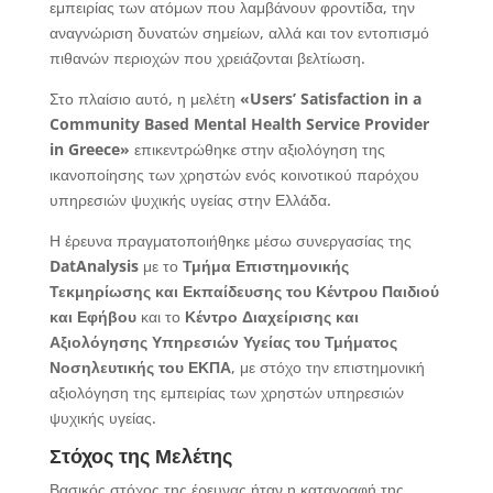
εμπειρίας των ατόμων που λαμβάνουν φροντίδα, την
αναγνώριση δυνατών σημείων, αλλά και τον εντοπισμό
πιθανών περιοχών που χρειάζονται βελτίωση.
Στο πλαίσιο αυτό, η μελέτη
«
Users
’ Satisfaction
in
a
Community
Based
Mental
Health
Service
Provider
in
Greece
»
επικεντρώθηκε στην αξιολόγηση της
ικανοποίησης των χρηστών ενός κοινοτικού παρόχου
υπηρεσιών ψυχικής υγείας στην Ελλάδα.
Η έρευνα πραγματοποιήθηκε μέσω συνεργασίας της
DatAnalysis
με το
Τμήμα Επιστημονικής
Τεκμηρίωσης και Εκπαίδευσης του Κέντρου Παιδιού
και Εφήβου
και το
Κέντρο Διαχείρισης και
Αξιολόγησης Υπηρεσιών Υγείας του Τμήματος
Νοσηλευτικής του ΕΚΠΑ
, με στόχο την επιστημονική
αξιολόγηση της εμπειρίας των χρηστών υπηρεσιών
ψυχικής υγείας.
Στόχος της Μελέτης
Βασικός στόχος της έρευνας ήταν η καταγραφή της