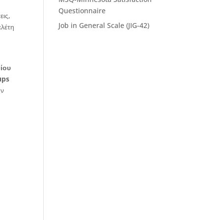
Questionnaire
εις,
Job in General Scale (JIG-42)
ελέτη
μίου
ups
ην
υ