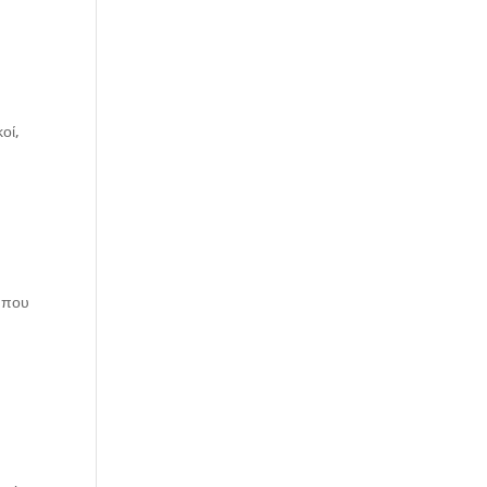
οί,
 που