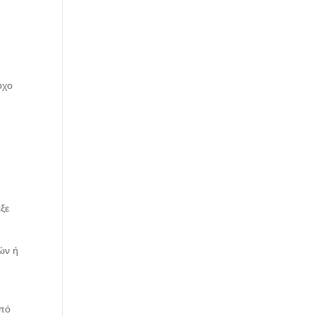
όχο
ξε
ών ή
από