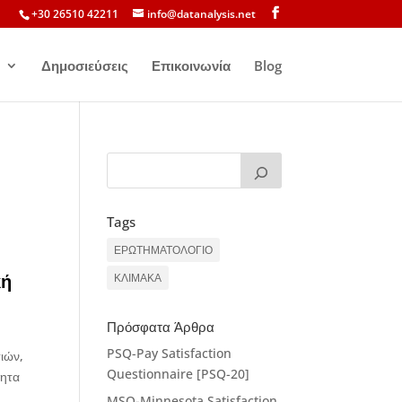
+30 26510 42211
info@datanalysis.net
Δημοσιεύσεις
Επικοινωνία
Blog
Tags
ΕΡΩΤΗΜΑΤΟΛΟΓΙΟ
κή
ΚΛΙΜΑΚΑ
Πρόσφατα Άρθρα
PSQ-Pay Satisfaction
τιών,
Questionnaire [PSQ-20]
τητα
MSQ-Minnesota Satisfaction