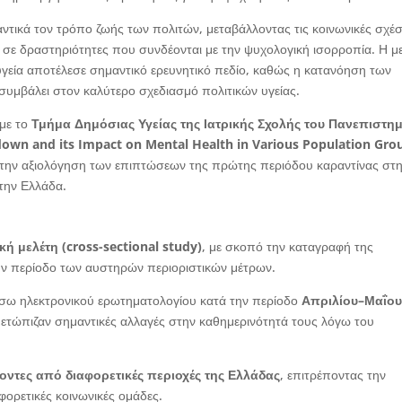
ικά τον τρόπο ζωής των πολιτών, μεταβάλλοντας τις κοινωνικές σχέσ
 σε δραστηριότητες που συνδέονται με την ψυχολογική ισορροπία. Η μ
γεία αποτέλεσε σημαντικό ερευνητικό πεδίο, καθώς η κατανόηση των
συμβάλει στον καλύτερο σχεδιασμό πολιτικών υγείας.
 με το
Τμήμα Δημόσιας Υγείας της Ιατρικής Σχολής του Πανεπιστη
kdown
and
its
Impact
on
Mental
Health
in
Various
Population
Gro
ο την αξιολόγηση των επιπτώσεων της πρώτης περιόδου καραντίνας στ
την Ελλάδα.
κή μελέτη (
cross
-sectional
study
)
, με σκοπό την καταγραφή της
ν περίοδο των αυστηρών περιοριστικών μέτρων.
σω ηλεκτρονικού ερωτηματολογίου κατά την περίοδο
Απριλίου–Μαΐο
τιμετώπιζαν σημαντικές αλλαγές στην καθημερινότητά τους λόγω του
οντες από διαφορετικές περιοχές της Ελλάδας
, επιτρέποντας την
ορετικές κοινωνικές ομάδες.