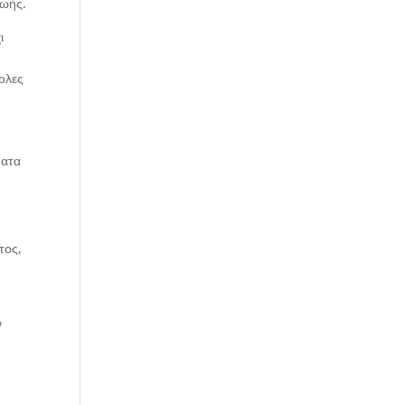
ζωής.
ι
ολες
ματα
τος,
ν
ν