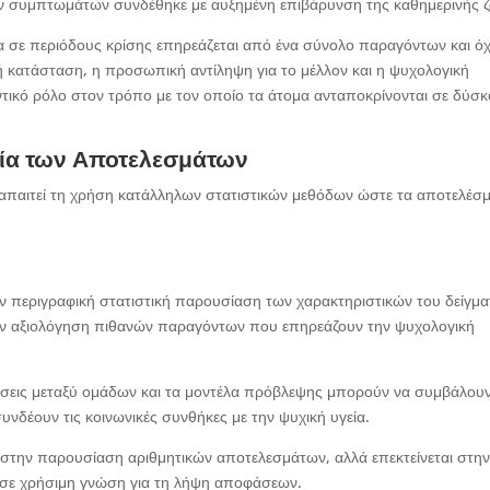
ών συμπτωμάτων συνδέθηκε με αυξημένη επιβάρυνση της καθημερινής 
ία σε περιόδους κρίσης επηρεάζεται από ένα σύνολο παραγόντων και όχ
 κατάσταση, η προσωπική αντίληψη για το μέλλον και η ψυχολογική
τικό ρόλο στον τρόπο με τον οποίο τα άτομα ανταποκρίνονται σε δύσκ
εία των Αποτελεσμάτων
 απαιτεί τη χρήση κατάλληλων στατιστικών μεθόδων ώστε τα αποτελέσ
.
ν περιγραφική στατιστική παρουσίαση των χαρακτηριστικών του δείγμα
την αξιολόγηση πιθανών παραγόντων που επηρεάζουν την ψυχολογική
ίσεις μεταξύ ομάδων και τα μοντέλα πρόβλεψης μπορούν να συμβάλου
δέουν τις κοινωνικές συνθήκες με την ψυχική υγεία.
αι στην παρουσίαση αριθμητικών αποτελεσμάτων, αλλά επεκτείνεται στη
 σε χρήσιμη γνώση για τη λήψη αποφάσεων.