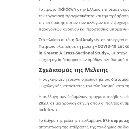
Το πρώτο lockdown στην Ελλάδα επηρέασε σημαντ
την εργασιακή πραγματικότητα και την πρόσβαση
της επίδρασης αυτών των αλλαγών στην ψυχική υ
παραγόντων κινδύνου και προστασίας μπορεί να 
Στο πλαίσιο αυτό, η
DatAnalysis
, σε συνεργασία
Πατρών
, υλοποίησε τη μελέτη
«
COVID
-19 Loc
in
Greece
: A
Cross
-Sectional
Study
»
, με στόχ
ψυχική υγεία διαφορετικών ομάδων πληθυσμού σ
Σχεδιασμός της Μελέτης
Η συγκεκριμένη έρευνα σχεδιάστηκε ως
διατομεα
ψυχολογικής κατάστασης του πληθυσμού κατά τη
Η συλλογή των δεδομένων πραγματοποιήθηκε μέ
2020
, σε μια χρονική στιγμή όπου οι πολίτες αν
lockdown.
Το δείγμα της μελέτης περιλάμβανε
575 συμμετέχ
αποτύπωση της επίδρασης της πανδημίας σε διαφ