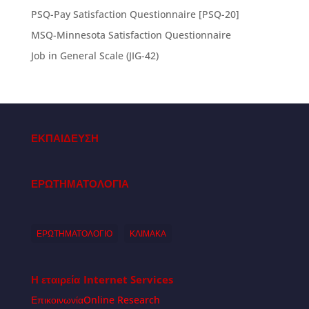
PSQ-Pay Satisfaction Questionnaire [PSQ-20]
MSQ-Minnesota Satisfaction Questionnaire
Job in General Scale (JIG-42)
ΕΚΠΑΙΔΕΥΣΗ
ΕΡΩΤΗΜΑΤΟΛΟΓΙΑ
ΕΡΩΤΗΜΑΤΟΛΟΓΙΟ
ΚΛΙΜΑΚΑ
Η εταιρεία
Internet Services
Επικοινωνία
Online Research