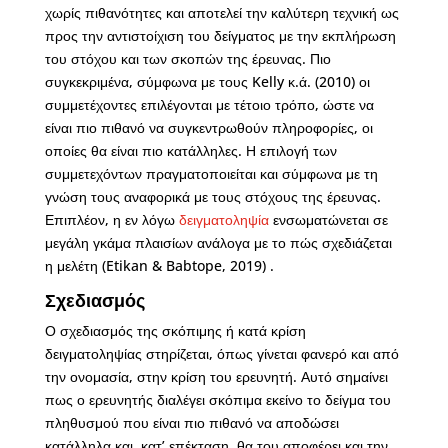
χωρίς πιθανότητες και αποτελεί την καλύτερη τεχνική ως
προς την αντιστοίχιση του δείγματος με την εκπλήρωση
του στόχου και των σκοπών της έρευνας. Πιο
συγκεκριμένα, σύμφωνα με τους Kelly κ.ά. (2010) οι
συμμετέχοντες επιλέγονται με τέτοιο τρόπο, ώστε να
είναι πιο πιθανό να συγκεντρωθούν πληροφορίες, οι
οποίες θα είναι πιο κατάλληλες. Η επιλογή των
συμμετεχόντων πραγματοποιείται και σύμφωνα με τη
γνώση τους αναφορικά με τους στόχους της έρευνας.
Επιπλέον, η εν λόγω
δειγματοληψία
ενσωματώνεται σε
μεγάλη γκάμα πλαισίων ανάλογα με το πώς σχεδιάζεται
η μελέτη (Etikan & Babtope, 2019) .
Σχεδιασμός
Ο σχεδιασμός της σκόπιμης ή κατά κρίση
δειγματοληψίας στηρίζεται, όπως γίνεται φανερό και από
την ονομασία, στην κρίση του ερευνητή. Αυτό σημαίνει
πως ο ερευνητής διαλέγει σκόπιμα εκείνο το δείγμα του
πληθυσμού που είναι πιο πιθανό να αποδώσει
κατάλληλα και, κατ’ επέκταση, θα του αποφέρει και την